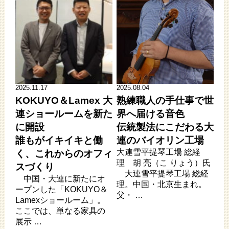
2025.11.17
2025.08.04
KOKUYO＆Lamex 大
熟練職人の手仕事で世
連ショールームを新た
界へ届ける音色
に開設
伝統製法にこだわる大
誰もがイキイキと働
連のバイオリン工場
大連雪平提琴工場 総経
く、これからのオフィ
理 胡 亮（こ りょう）氏
スづくり
大連雪平提琴工場 総経
中国・大連に新たにオ
理。中国・北京生まれ。
ープンした「KOKUYO＆
父・ …
Lamexショールーム」。
ここでは、単なる家具の
展示 …