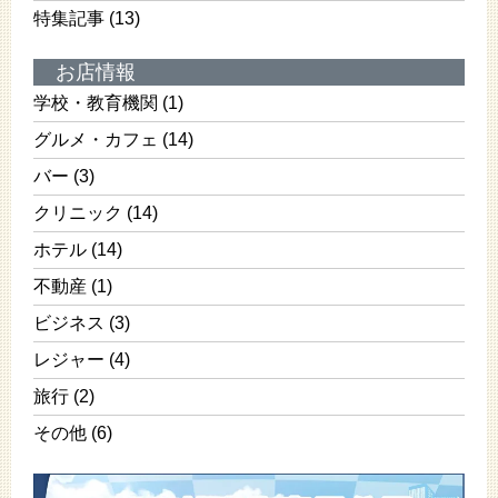
特集記事
(13)
お店情報
学校・教育機関
(1)
グルメ・カフェ
(14)
バー
(3)
クリニック
(14)
ホテル
(14)
不動産
(1)
ビジネス
(3)
レジャー
(4)
旅行
(2)
その他
(6)