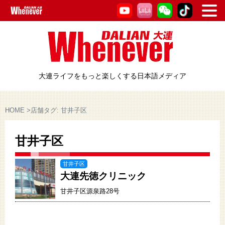
大連ライフをもっと楽しくする日本語メディア
HOME
>
店舗タグ:
甘井子区
甘井子区
甘井子区
大連先徳クリニック
甘井子区源泉路28号