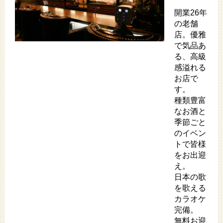
開業26年
の老舗
店。優雅
で気品あ
る、高級
感溢れる
お店で
す。
種類豊富
なお酒と
季節ごと
のイベン
トで皆様
をお出迎
え。
日本の歌
を歌える
カラオケ
完備。
無料お迎