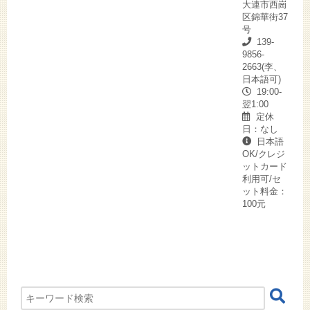
大連市西崗
区錦華街37
号
139-
9856-
2663(李、
日本語可)
19:00-
翌1:00
定休
日：なし
日本語
OK/クレジ
ットカード
利用可/セ
ット料金：
100元