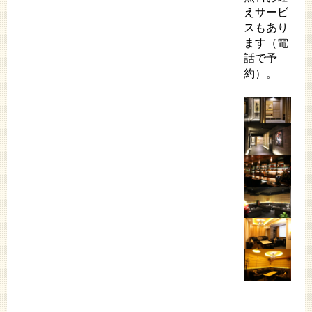
えサービ
スもあり
ます（電
話で予
約）。