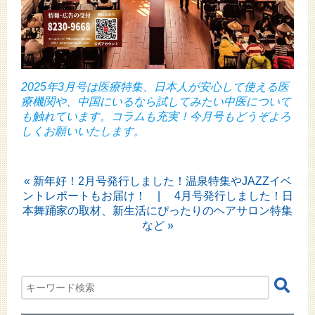
2025年3月号は医療特集、日本人が安心して使える医
療機関や、中国にいるなら試してみたい中医について
も触れています。コラムも充実！今月号もどうぞよろ
しくお願いいたします。
«
新年好！2月号発行しました！温泉特集やJAZZイベ
ントレポートもお届け！
4月号発行しました！日
本舞踊家の取材、新生活にぴったりのヘアサロン特集
など
»